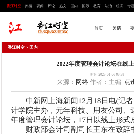
香江时空
舆情
要闻
评论
热文
国内
国际
教育
法治
经济
专
首页
舆情
香江时空
> 国内
2022年度管理会计论坛在线
时间:2023-01-06 03:38
来源：
网络
作者：主编
点击
中新网上海新闻12月18日电(记者
计学院主办，元年科技、用友公司、远
年度管理会计论坛，17日以线上形式
财政部会计司副司长王东在致辞中