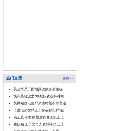
热门文章
更多>>
英公司员工因如厕次数多被扣税
快评吴晓波之“敢死队犹在特种兵
美网站盘点僵尸来袭时最不靠谱避
【生活热文精选】探秘赵忠祥5亿
猫王及马龙·白兰度肖像画以上亿
曲妖精 王子文个人资料曝光 王子