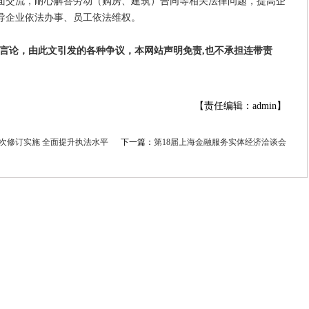
面交流，耐心解答劳动（购房、建筑）合同等相关法律问题，提高企
导企业依法办事、员工依法维权。
者言论，由此文引发的各种争议，本网站声明免责,也不承担连带责
【责任编辑：admin】
次修订实施 全面提升执法水平
下一篇：
第18届上海金融服务实体经济洽谈会