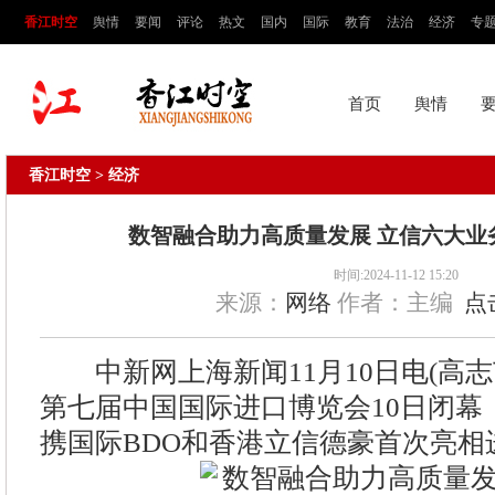
香江时空
舆情
要闻
评论
热文
国内
国际
教育
法治
经济
专
首页
舆情
香江时空
> 经济
数智融合助力高质量发展 立信六大业
时间:2024-11-12 15:20
来源：
网络
作者：主编
点
中新网上海新闻11月10日电(高志苗
第七届中国国际进口博览会10日闭幕
携国际BDO和香港立信德豪首次亮相