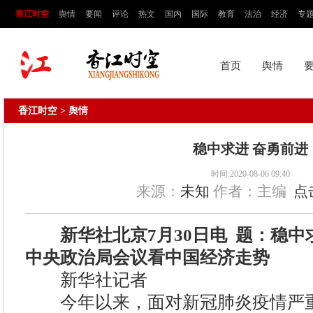
香江时空
舆情
要闻
评论
热文
国内
国际
教育
法治
经济
专
首页
舆情
香江时空
> 舆情
稳中求进 奋勇前进
时间:2020-08-06 09:40
来源：
未知
作者：主编
点
新华社北京7月30日电 题：稳中
中央政治局会议看中国经济走势
新华社记者
今年以来，面对新冠肺炎疫情严重