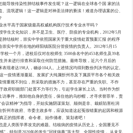
怎能导致传染性肺结核事件发生呢？这一逻辑在全球各个国 家的法
盗、流氓逻辑！这一逻辑是对神圣法律的亵渎！难道办理该案的公、
？
业水平高于国家级最高权威机构医疗技术专业水平吗？
学生文化知识，并不是卫生、医疗、防疫的专业机构，2012年5月
是肺结核时，崇实中学依照国家关于重大疫情处置预案汇报 的程序
崇实中学所在地的崞阳镇医院分管疫情的负责人。2012年5月15
校一个月，进校后仅对在校师生 3500余名中的453名师生及39名
师生并未进行排查和采取任何防范措施。最终导致，近六个月后的
临床表现者达198人，确诊104人。上述情况均得到数份判决书的认定。
核这一疫情逐渐蔓延、发展扩大纯属忻州市及下属原平市各个相关政
疫情重视不到位，所采取的措施不力，甚至存在严重的失职、不作
由于政府职能部门处置不力等行为，引起学生家长上访。当时作为忻
上访事件，推卸他自身的责任，保住他的乌纱帽，才寻求替罪羊，责
“会议精神”为指导，开始实施阴谋策划、颠倒是非、栽赃陷害杜润
在忻州市政府、市委主政多年，应该知道这起冤假错案的起因和根源
案真正的指挥者、命令者、始作俑者、策划者吧！
是人类医学界攻克的难题。结核病的疫情从历史上，全国屡见不
感”，特别是2020年的发生“冠状病毒”等大型、全国性疫情， 从未见