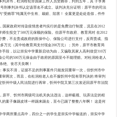
事判决书，杜润栓犯非国家工作人员受贿罪，判刑五年，其 子李勇
362号刑事判决书认定该罪名不成立。该判决充分证明：原平市的司法
“受贿罪”纯属无中生有、栽赃、陷害！ 全案更是处处造假，件件
，国家政府对传染疫情患者均实行的是免费治疗制度，况且在2012
师生投交了500万元保额的保险。但原平市政府、教育局对 在2012
疗费，不去责成政府的医保中心、保险公司进行支付，反而责成、指
0多万元（其中给教育局支付现金200万元）；另外，原平市教育局
诈手段，以让崇实中学重新启动为由，又骗取其家人高利借贷310万
险公司的500万元保金由于政府的原因至今不能理赔。对杜润栓老人
尽杀绝、丧尽天良啊！
事实不清，证据不足的刑事案件只能发回重审一次，但忻州市中
重审两次，而且，在杜润栓老人在不服忻州中院有罪判决的 终审判
定忻州中级人民法院进行再审，忻州中院又第三次发还回原平市法院
原平、忻州市两级司法机关执法违法，这样藐视、玩弄法定的程
人的案子像踢皮球一样踢来踢去，至今已踢了整整八年啊！ 这是何
学两所重点高中，四分之一的学生是崇实中学输送的，崇实中学