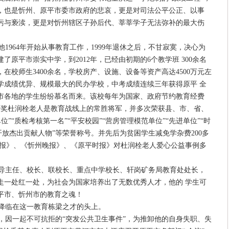
，也是忻州、原平市委市政府的悲哀，更是对司法公平公正、以事
污与亵渎，更是对忻州辖区子孙后代、莘莘学子无法弥补的最大伤
1964年开始从事教育工作，1999年退休之后，不甘寂寞，决心为
原平市崇实中学，到2012年，已经由初期的6个教学班 300余名
在校师生3400余名，学校房产、设施、设备等资产高达4500万元左
学成绩优异、规模最大的民办学校，中考成绩连续三年获得原平 全
原市各地的学生纷纷慕名而来。该校每年为国家、政府节约教育经费
周褒奖杜润栓老人是教育战线上的常胜将军，并多次荣获县、市、省、
位”“质检考核第一名”“平安校园”“营房管理模范单位”“先进单位”“时
革开放杰出贡献人物”等荣誉称号。并先后为贫困学生减免学杂费200多
日报》、《忻州晚报》、《原平时报》对杜润栓老人爱心公益事例多
导主任、校长、联校长、重点中学校长、轩岗矿务局教育处处长，
走一处红一处，为社会为国家培养出了无数优秀人才，他的 学生可
平市、忻州市的教育之魂！
，降临在这一教育栋梁之才的头上。
因一起不可抗拒的“突发公共卫生事件”，为推卸他的自身失职、失