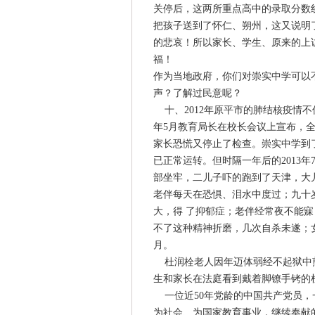
关停后，这两所重点高中的录取分数线
把孩子送到了怀仁、朔州，这又说明
的悲哀！所以家长、学生、原来的上
福！
作为当地政府，你们对崇实中学可以
声？了解过民意呢？
十、2012年原平市的肺结核疫情不
年5月教育局长在校长会议上宣布，
家长恐慌又停止了检查。崇实中学到了
已正常运转。但时隔一年后的2013
部坐牢，二儿子吓的跑到了天津，大儿
老伴每天在恐惧、泪水中度过；九十
大，得 了抑郁症；老伴经常夜不能
不了这种精神折磨，几次自杀未遂；
月。
杜润栓老人因年迈体弱经不起狱中煎
生和家长在法庭看到戴着脚镣手铐的
一位近50年党龄的中国共产党员，
为社会、为国家教育事业，继续奉献