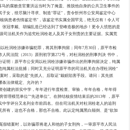
但落马的腐败贪官董洪运当时为了掩盖、推脱他自身的公共卫生事件的
其子女，绞尽脑汁寻求、制造“罪证”，责令忻州市公安局鉴定中心
结核病患者伤情鉴定书”，该鉴定书实属全国罕见，绝无仅有！令人可
、张冠李戴、胡编乱造已经达到了登峰造极的地步！更令人愤怒的是
各级司法机关作为追究杜润栓老人及其子女刑责的主要证据。实属荒
安局以杜润栓涉嫌诈骗犯罪，将其刑事拘留；同年7月30日，原平市检
人民法院（2013）原刑初字第272号，对杜润栓的刑事判决 书中，
分证明：原平市公安局以杜润栓涉嫌诈骗作出的刑事拘留决定，纯属
也纯属枉法批捕；同时又充分证明原平市的司法机关在办理杜润栓“
案时，采取的是“先抓人、后取证”栽赃陷害手段。请问：其先抓
哪条法律规定、允许的？
创建的崇实中学，年年进行年度检查、审验，年年合格，年年得
房管理模范单位”“先进单位”。在肺结核疫情结束后的2013年 ，原平
实中学评分又名列全市前四名。但在司法机关对杜润栓老人的追刑
无所有，这也不合格，那也不合格。此认定纯属黑白颠倒、是“欲加
假错案时，以诈骗罪将老人和他的子女刑拘，一审原平市人民法