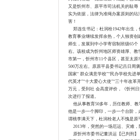
又是忻州市、原平市司法机关的耻辱
实为依据，法律为准绳办案原则的玷
害！
郑连生书记：杜润栓1942年出生，他
教育事业继续发挥余热，个人独资创建了
师生，发展到中小学寄宿制班级65个，
右。该校成为忻州地区师资雄厚、教
市第一，忻州市11个县区，甚至太
500万左右。原原平县委书记吕日
国家“ 群众满意学校”“民办学校先进单
代英才”“十大爱心大使”“三十年改
万元，受到社 会高度评价，《忻州
次进行了报道。
他从事教育50多年，历任教师、教
他是一步一个脚印，一步一个台阶，
谓桃李满天下，杜润栓老人不愧是原
2013年，突然的一场厄运、灾难
原忻州市委书记董洪运【已判刑】，