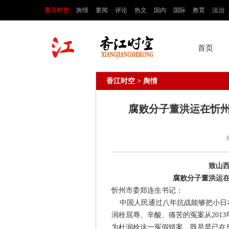
香江时空
舆情
要闻
评论
热文
国内
国际
教育
法治
首页
香江时空
> 舆情
腐败分子董洪运在忻
致山
腐败分子董洪运
忻州市委郑连生书记：
中国人民通过八年抗战能够把小日本
润栓屈辱、辛酸、痛苦的冤案从201
为杜润栓这一冤假错案，既是早已在