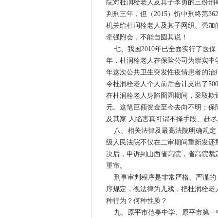
院对杜润栓老人及其子李勇的三份刑
判刑三年，但（2015）忻中刑终第
机关给杜润栓老人及其子网织、强加的
牵强附会，不能自圆其说！
七、我国2010年已全面实行了医保
年，杜润栓老人在保险公司为崇实中学
年这次公共卫生突发性疫情患者的治
令杜润栓老人个人前后合计支出了50
在杜润栓老人身陷囹圄期间，采取欺
元。这笔巨额资金至今去向不明；保
及其家 人陷害真可谓不择手段、赶
八、相关法律及最高法院明确规定：
级人民法院不仅在二审期间重新发还
决后，申诉到山西省高院，省高院裁
重审。
刑事审判程序是非常严格、严谨的，
序规定，视法律为儿戏，把杜润栓老
种行为？何种性质？
九、原平市范亭中学、原平市第一中