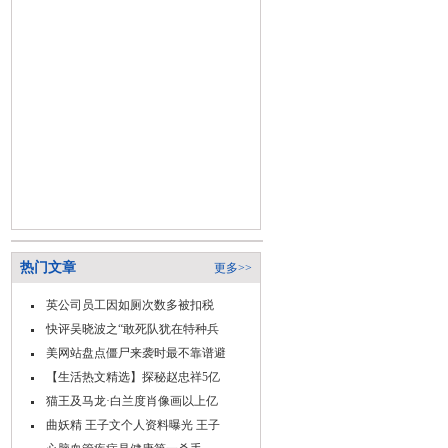
热门文章
更多>>
英公司员工因如厕次数多被扣税
快评吴晓波之“敢死队犹在特种兵
美网站盘点僵尸来袭时最不靠谱避
【生活热文精选】探秘赵忠祥5亿
猫王及马龙·白兰度肖像画以上亿
曲妖精 王子文个人资料曝光 王子