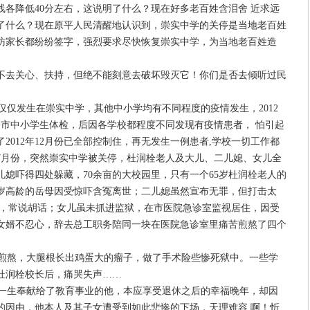
各降低40分左右，这说明了什么？现在好多老百姓含泪舍 近求远
了什么？现在原平人民清醒地认识到，崇实中学的关停是当地老百姓
访家长都纷纷签字，强烈要求尽快恢复崇实中学，为当地老百姓造
不去关心、扶持，但绝不能刻意去破坏毁灭它！你们是否去倾听过民
仅仅发生在崇实中学，其他中小学均有不同程度的疫情发生，2012
全市中小学生体检，后因各学校都程度不同发现有疫情患者， 怕引起
2012年12月份已全部控制住，再无发生一例患者,学校一切工作都
年7月份，突然崇实中学被关停，杜润栓老人及大儿、二儿媳、女儿全
媳吓得四处躲藏，70余亩的大校园里，只有一个65岁杜润栓老人的
岁高龄的岳母因受惊吓含冤离世；二儿媳虽然宣布无罪，但打击太
寐，常说胡话；女儿虽未抓进监狱，在市医院急诊室监视居住，因受
女婿不忍心，辞去总工职务陪同一块在医院急诊室里痛苦煎熬了四个
熬，大腿根长出鸡蛋大的瘤子，做了手术险些惨死狱中。一些学
杜润栓校长后，痛哭失声……
一生奉献给了教育事业的他，本应享受退休之后的幸福晚年，却因
的因由，他本人及其子女遭受到如此悲惨的下场，天理难容 啊！忻