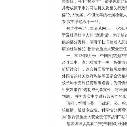
察责任，寻求“替罪羊”，命令原忻州
并责成原平市的司法机关及相关行政部
儒”的大冤案。不但无辜的杜润栓老人
崇 实中学也毁于一旦。
郑连生书记：笔者从网上、《今日头
学及杜润栓老人的“遭遇”后，为了解
供的部分资料，倾听了杜润栓老人悲
谓的杜润栓犯“教育设施重大安全责任
一、2012年8月份，中国疾控预
泾县二中、湖北省咸丰一中、忻州市
析研讨会》，该会将五所学校所发生
外四省的相关政府均按照国家会议精
校长均未受到任何刑事追责，为何忻
生突发事件”炮制成刑事案件，将杜
判刑， 并将崇实中学进行毁灭性的永
请问：忻州市委、市政府、公、检、
核疫情，通过专业性、科学性分析研讨
为“教育设施重大安全责任事故罪”呢
笔者详细认真看了辩护律师对杜润栓