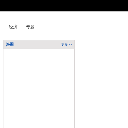
治
经济
专题
热图
更多>>