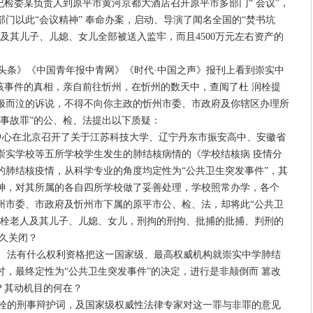
纪检委某负责人到原平市黄河京都大酒店召开原平市多部门“ 会议”，
门以此“会议精神” 奉命办案，启动、导演了闻名全国的“焚书坑
及其儿子、儿媳、女儿全部被送入监牢，而且4500万元左右资产的
条》《中国青年报中青网》《时代·中国之声》报刊上看到崇实中
该事件的真相，亲自前往忻州，在忻州的数天中，查阅了杜 润栓提
极而泣的诉说，不得不向你主政的忻州市委、市政府及你辖区办理所
事故罪”的公、检、法提出以下质疑：
防中心在北京召开了关于江苏科技大学、辽宁丹东市振安高中、安徽省
崇实学校等五所学校学生发生的肺结核病情的《学校结核病 疫情分
的肺结核疫情，从科学专业的角度均定性为“公共卫生突发事件”，其
神，对其所属的各自四所学校做了妥善处理，学校照常办学，各个
州市委、市政府及忻州市下属的原平市公、检、法，却将此“公共卫
润栓老人及其儿子、儿媳、女儿，刑拘的刑拘、批捕的批捕、判刑的
久关闭？
法有什么权利资格把这一国家级、最高权威机构就崇实中学肺结
，最终定性为“公共卫生突发事件”的决定，进行是非颠倒而 篡改
？其动机目的何在？
的刑事辩护词，及国家级权威性法律专家对这一罪与非罪的意见