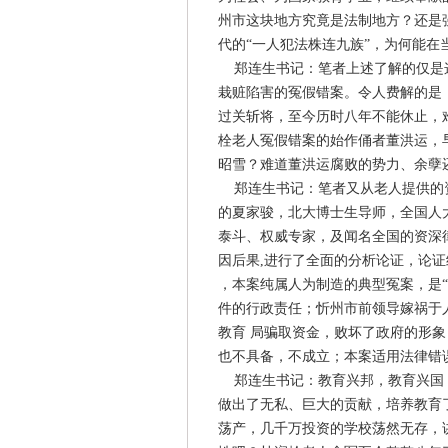
州市这块地方究竟是法制地方？还是
代的“一人犯法株连九族”，为何能在
郑连生书记：笔者上述了解的仅是这
栽赃陷害的冤假错案。令人费解的是
过关斩将，至今历时八年不能休止，
栓老人冤假错案的始作俑者董洪运，早
昭雪？难道董洪运腐败的势力、余孽
郑连生书记：笔者又从老人提供的资
的夏家骏，北大博士生导师，全国人大
泰斗、权威专家，及闻名全国的资深
因后果,进行了全面的分析论证，论
，本案纯属人为制造的典型冤案，是
件的行政责任；忻州市前领导嫁祸于
教育 局骗取资金，败坏了政府的形
也不具备，不成立；本案适用法律错
郑连生书记：教育兴邦，教育兴国，
做出了无私、巨大的贡献，培养教育
荡产，几千万投资的学校荡然无存，