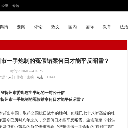
经济
专题
舆情
要闻
评论
热文
国内
国际
教育
法
州市一手炮制的冤假错案何日才能平反昭雪？
时间:2020-08-24 09:25
来源：
未知
作者：主编
点击:
11641
西省忻州市委郑连生书记的一封公开信
在忻州市一手炮制的冤假错案何日才能平反昭雪？
赶出中国，取得全国抗日战争的胜利。但现已七十八岁高龄的杜
3年至今已历时八年之久，究竟何日才能平反昭雪、尘埃落定 ？我认
反腐浪潮中落马的前任忻州市委书记董洪运一手炮制的“政绩工程”，