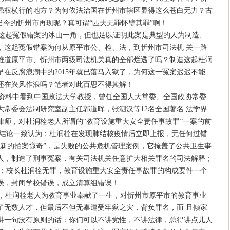
强权横行的地方？为何依法治国在忻州市辖区显得这么苍白无力？古
当今的忻州市再现昵？真可谓“匹夫无罪怀璧其罪”啊！
起冤假错案的冰山一角，但也足以证明此案是典型的人为制造、
，这起冤假错案为何从原平市公、检、法，到忻州市司法机 关一路
难道原平市、忻州市两级司法机关真的全部烂透了吗？制造这起杜润
在反腐浪潮中的2015年就已落马入狱了，为何这一冤案迟迟不能
还在兴风作浪吗？笔者对此百思不得其解！
料中看到中国政法大学教授，曾任全国人大常委、全国政协常委
常委会法制研究室副主任郭道晖，张泗汉等12名全国著名 法学界
律师，对杜润栓老人所谓的“教育设施重大安全责任事故罪”一案的前
证结论一致认为：杜润栓在发现肺结核疫情后立即上报，无任何过错
“新的拍案惊奇”，是失败的公共危机管理案例，它掩盖了公共卫生事
人，制造了刑事冤案，有关司法机关任意扩大相关罪名的司法解释；
象；校长杜润栓无罪，教育设施重大安全责任事故罪的构成要件一个
误，封闭学校错误，成立清算组错误！
杜润栓老人为教育事业奉献了一生，对忻州市原平市的教育事业
了无数人才，但最后不但无辜遭受牢狱之灾，背负罪名，而 且倾家
讲一句没有原则的话：你们可以不讲党性，不讲法律，总得讲点儿人