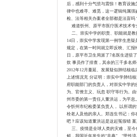
后，感到十分气愤与震惊！教育设施
律中也难寻、难觅，这一逻辑纯属强
检、法等相关办案者全部都是法盲吗
难道忻州、原平市医疗医术技术专
二、崇实中学的职责、职能就是教授
14日，崇实中学发现第一例学生患疑
规定，在第一时间就立即反映、汇报给
日，原平市卫生局派了7名医生进驻了学
炊 事员作了排查，其余的三千多名
2012年12月蔓延、发展疑似肺结核
上述情况充 分证明：崇实中学肺结
府职能部门的负责人，对崇实中学的
为、官僚主义、玩忽 职守等行为。
州市委的第一责任人董洪运，为平息
令忻州市纪检委某负责人， 以所谓的
栓老人及他的亲人。郑连生书记：你
吧？应该知道董洪运是这起冤假错 
三、疫情是全球人类的灾难，至今也
鲜，我国近年发生的“非典”、“甲性流