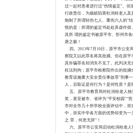
过一起对患者进行过“伤情鉴定”。
行政责任，为栽赃陷害杜润栓老人及
炮制了所谓轻伤七人、重伤六人的“
恨的是：所谓的鉴定书处处弄虚作假
其所 谓的鉴定书被原平市、忻州市
唐之极！
四、2013年7月10日，原平市公
察院又以此罪名将其批捕。但在原平市
其诈骗罪名却消失不见了。此判决充
枉法刑拘；原平市检察院作出的批捕
教育设施重大安全责任事故罪”刑事一
人，后取证是何行为？是何性质？是
五、原平市教育局对杜润栓老人独资
奖，甚至被市、省评为“平安校园”“营
市对全市几十所学校全面评估中，崇
中，崇实中学各方面的优势却变为一
之 罪，何患无辞”！
六、原平市公安局启动杜润栓老人冤